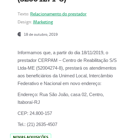
Texto:
Relacionamento do prestador
Design:
Marketing
18 de outubro, 2019
Informamos que, a partir do dia
18/11/2019
, o
prestador
CERPAM – Centro de Reabilitação S/S
Ltda-ME
(52004274-8), prestará os atendimentos
aos beneficiários da
Unimed Local, Intercâmbio
Federativo e Nacional
em novo endereço:
Endereço:
Rua São João, casa 02, Centro,
Itaboraí-RJ
CEP:
24.800-157
Tel.:
(21) 2635-4507
NOVAS AQUISIÇÕES