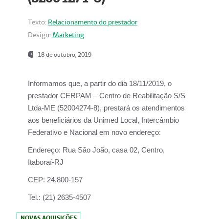
Texto:
Relacionamento do prestador
Design:
Marketing
18 de outubro, 2019
Informamos que, a partir do dia
18/11/2019
, o
prestador
CERPAM – Centro de Reabilitação S/S
Ltda-ME
(52004274-8), prestará os atendimentos
aos beneficiários da
Unimed Local, Intercâmbio
Federativo e Nacional
em novo endereço:
Endereço:
Rua São João, casa 02, Centro,
Itaboraí-RJ
CEP:
24.800-157
Tel.:
(21) 2635-4507
NOVAS AQUISIÇÕES