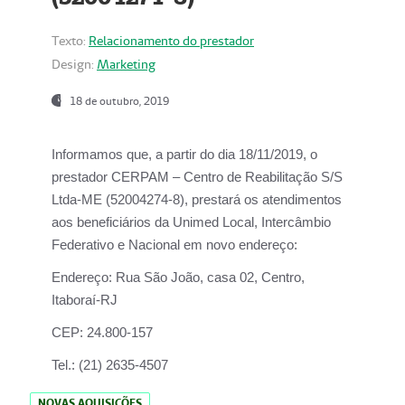
Texto:
Relacionamento do prestador
Design:
Marketing
18 de outubro, 2019
Informamos que, a partir do dia
18/11/2019
, o
prestador
CERPAM – Centro de Reabilitação S/S
Ltda-ME
(52004274-8), prestará os atendimentos
aos beneficiários da
Unimed Local, Intercâmbio
Federativo e Nacional
em novo endereço:
Endereço:
Rua São João, casa 02, Centro,
Itaboraí-RJ
CEP:
24.800-157
Tel.:
(21) 2635-4507
NOVAS AQUISIÇÕES