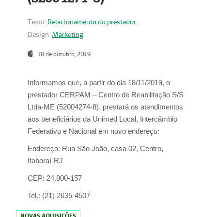
Texto:
Relacionamento do prestador
Design:
Marketing
18 de outubro, 2019
Informamos que, a partir do dia
18/11/2019
, o
prestador
CERPAM – Centro de Reabilitação S/S
Ltda-ME
(52004274-8), prestará os atendimentos
aos beneficiários da
Unimed Local, Intercâmbio
Federativo e Nacional
em novo endereço:
Endereço:
Rua São João, casa 02, Centro,
Itaboraí-RJ
CEP:
24.800-157
Tel.:
(21) 2635-4507
NOVAS AQUISIÇÕES