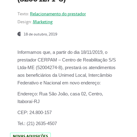
Texto:
Relacionamento do prestador
Design:
Marketing
18 de outubro, 2019
Informamos que, a partir do dia
18/11/2019
, o
prestador
CERPAM – Centro de Reabilitação S/S
Ltda-ME
(52004274-8), prestará os atendimentos
aos beneficiários da
Unimed Local, Intercâmbio
Federativo e Nacional
em novo endereço:
Endereço:
Rua São João, casa 02, Centro,
Itaboraí-RJ
CEP:
24.800-157
Tel.:
(21) 2635-4507
NOVAS AQUISIÇÕES