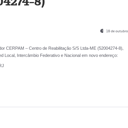
04274-8)
18 de outubro
ador
CERPAM – Centro de Reabilitação S/S Ltda-ME
(52004274-8),
d Local, Intercâmbio Federativo e Nacional
em novo endereço:
-RJ