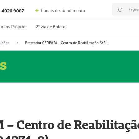
Faça s
Canais de atendimento
4020 9087
ursos Próprios
2º via de Boleto
ições
Prestador CERPAM – Centro de Reabilitação S/S Ltda-ME (52004274-8)
s
– Centro de Reabilitaçã