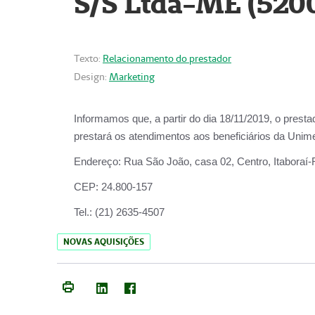
S/S Ltda-ME (520
Texto:
Relacionamento do prestador
Design:
Marketing
Informamos que, a partir do dia
18/11/2019
, o prest
prestará os atendimentos aos beneficiários da
Unime
Endereço:
Rua São João, casa 02, Centro, Itaboraí
CEP:
24.800-157
Tel.:
(21) 2635-4507
NOVAS AQUISIÇÕES