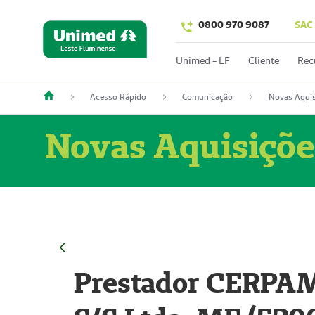
0800 970 9087
SAC
Unimed - LF
Cliente
Rec
Acesso Rápido
Comunicação
Novas Aquis
Novas Aquisiçõe
Prestador CERPAM 