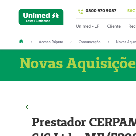
0800 970 9087
SAC
Unimed - LF
Cliente
Rec
Acesso Rápido
Comunicação
Novas Aquis
Novas Aquisiçõe
Prestador CERPAM 