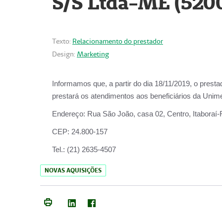
S/S Ltda-ME (520
Texto:
Relacionamento do prestador
Design:
Marketing
Informamos que, a partir do dia
18/11/2019
, o prest
prestará os atendimentos aos beneficiários da
Unime
Endereço:
Rua São João, casa 02, Centro, Itaboraí
CEP:
24.800-157
Tel.:
(21) 2635-4507
NOVAS AQUISIÇÕES