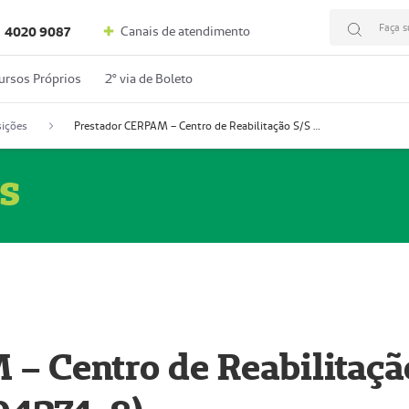
Faça s
Canais de atendimento
4020 9087
ursos Próprios
2º via de Boleto
ições
Prestador CERPAM – Centro de Reabilitação S/S Ltda-ME (52004274-8)
s
– Centro de Reabilitaçã