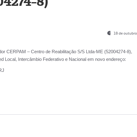
04274-8)
18 de outubro
ador
CERPAM – Centro de Reabilitação S/S Ltda-ME
(52004274-8),
d Local, Intercâmbio Federativo e Nacional
em novo endereço:
-RJ