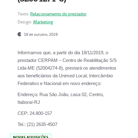
Texto:
Relacionamento do prestador
Design:
Marketing
18 de outubro, 2019
Informamos que, a partir do dia
18/11/2019
, o
prestador
CERPAM – Centro de Reabilitação S/S
Ltda-ME
(52004274-8), prestará os atendimentos
aos beneficiários da
Unimed Local, Intercâmbio
Federativo e Nacional
em novo endereço:
Endereço:
Rua São João, casa 02, Centro,
Itaboraí-RJ
CEP:
24.800-157
Tel.:
(21) 2635-4507
NOVAS AQUISIÇÕES