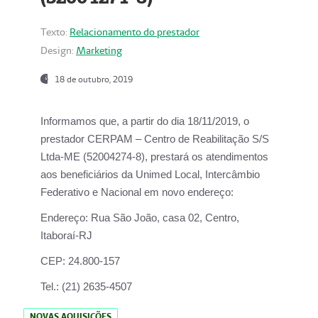
Texto:
Relacionamento do prestador
Design:
Marketing
18 de outubro, 2019
Informamos que, a partir do dia
18/11/2019
, o
prestador
CERPAM – Centro de Reabilitação S/S
Ltda-ME
(52004274-8), prestará os atendimentos
aos beneficiários da
Unimed Local, Intercâmbio
Federativo e Nacional
em novo endereço:
Endereço:
Rua São João, casa 02, Centro,
Itaboraí-RJ
CEP:
24.800-157
Tel.:
(21) 2635-4507
NOVAS AQUISIÇÕES