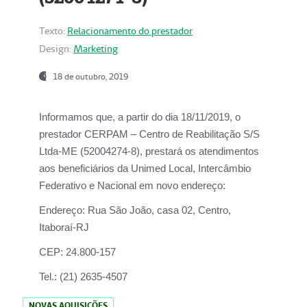
Texto:
Relacionamento do prestador
Design:
Marketing
18 de outubro, 2019
Informamos que, a partir do dia
18/11/2019
, o
prestador
CERPAM – Centro de Reabilitação S/S
Ltda-ME
(52004274-8), prestará os atendimentos
aos beneficiários da
Unimed Local, Intercâmbio
Federativo e Nacional
em novo endereço:
Endereço:
Rua São João, casa 02, Centro,
Itaboraí-RJ
CEP:
24.800-157
Tel.:
(21) 2635-4507
NOVAS AQUISIÇÕES