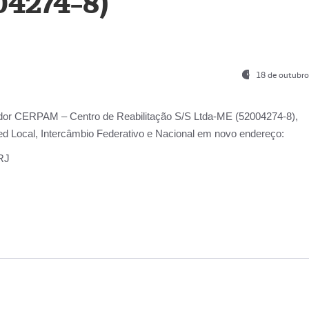
04274-8)
18 de outubro
ador
CERPAM – Centro de Reabilitação S/S Ltda-ME
(52004274-8),
d Local, Intercâmbio Federativo e Nacional
em novo endereço:
-RJ