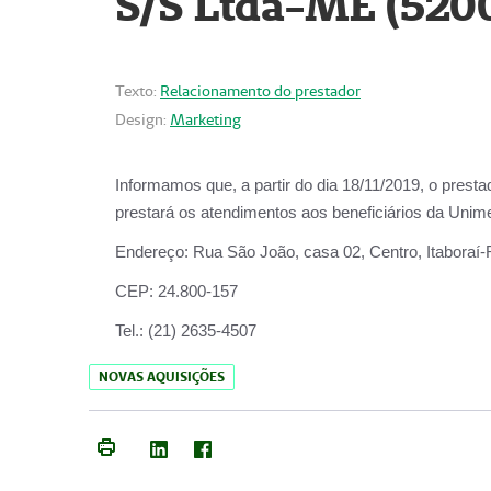
S/S Ltda-ME (520
Texto:
Relacionamento do prestador
Design:
Marketing
Informamos que, a partir do dia
18/11/2019
, o prest
prestará os atendimentos aos beneficiários da
Unime
Endereço:
Rua São João, casa 02, Centro, Itaboraí
CEP:
24.800-157
Tel.:
(21) 2635-4507
NOVAS AQUISIÇÕES