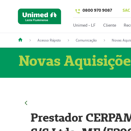
0800 970 9087
SAC
Unimed - LF
Cliente
Rec
Acesso Rápido
Comunicação
Novas Aquis
Novas Aquisiçõe
Prestador CERPAM 