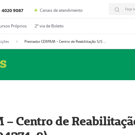
Faça s
Canais de atendimento
4020 9087
ursos Próprios
2º via de Boleto
ições
Prestador CERPAM – Centro de Reabilitação S/S Ltda-ME (52004274-8)
s
– Centro de Reabilitaçã