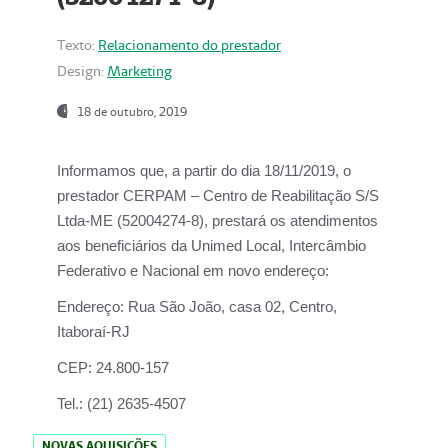
Texto:
Relacionamento do prestador
Design:
Marketing
18 de outubro, 2019
Informamos que, a partir do dia
18/11/2019
, o
prestador
CERPAM – Centro de Reabilitação S/S
Ltda-ME
(52004274-8), prestará os atendimentos
aos beneficiários da
Unimed Local, Intercâmbio
Federativo e Nacional
em novo endereço:
Endereço:
Rua São João, casa 02, Centro,
Itaboraí-RJ
CEP:
24.800-157
Tel.:
(21) 2635-4507
NOVAS AQUISIÇÕES