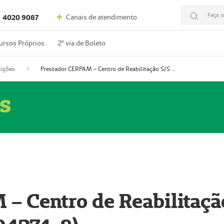
Faça s
Canais de atendimento
4020 9087
ursos Próprios
2º via de Boleto
ições
Prestador CERPAM – Centro de Reabilitação S/S Ltda-ME (52004274-8)
s
– Centro de Reabilitaçã