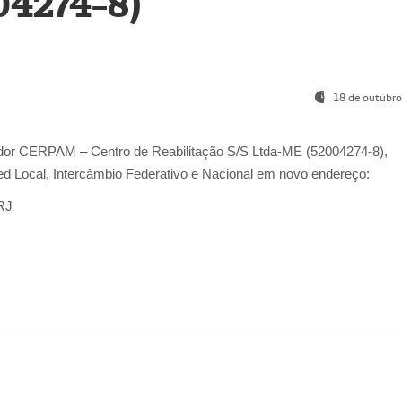
04274-8)
18 de outubro
ador
CERPAM – Centro de Reabilitação S/S Ltda-ME
(52004274-8),
d Local, Intercâmbio Federativo e Nacional
em novo endereço:
-RJ