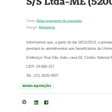
S/S Ltda-ME (520
Texto:
Relacionamento do prestador
Design:
Marketing
Informamos que, a partir do dia
18/11/2019
, o prest
prestará os atendimentos aos beneficiários da
Unime
Endereço:
Rua São João, casa 02, Centro, Itaboraí
CEP:
24.800-157
Tel.:
(21) 2635-4507
NOVAS AQUISIÇÕES