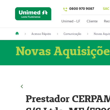
0800 970 9087
SAC
Unimed - LF
Cliente
Rec
Acesso Rápido
Comunicação
Novas Aquis
Novas Aquisiçõe
Prestador CERPAM 