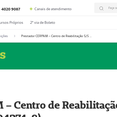
Faça s
Canais de atendimento
4020 9087
ursos Próprios
2º via de Boleto
ições
Prestador CERPAM – Centro de Reabilitação S/S Ltda-ME (52004274-8)
s
– Centro de Reabilitaçã