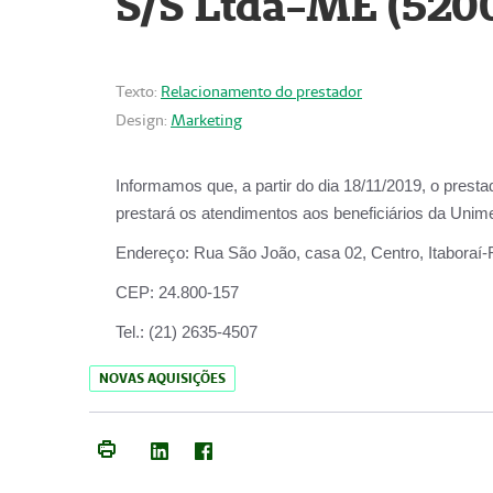
S/S Ltda-ME (520
Texto:
Relacionamento do prestador
Design:
Marketing
Informamos que, a partir do dia
18/11/2019
, o prest
prestará os atendimentos aos beneficiários da
Unime
Endereço:
Rua São João, casa 02, Centro, Itaboraí
CEP:
24.800-157
Tel.:
(21) 2635-4507
NOVAS AQUISIÇÕES