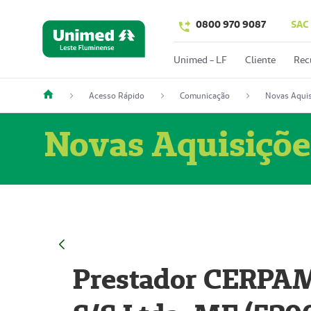
0800 970 9087
SAC
Unimed - LF
Cliente
Rec
Acesso Rápido
Comunicação
Novas Aquis
Novas Aquisiçõe
Prestador CERPAM 