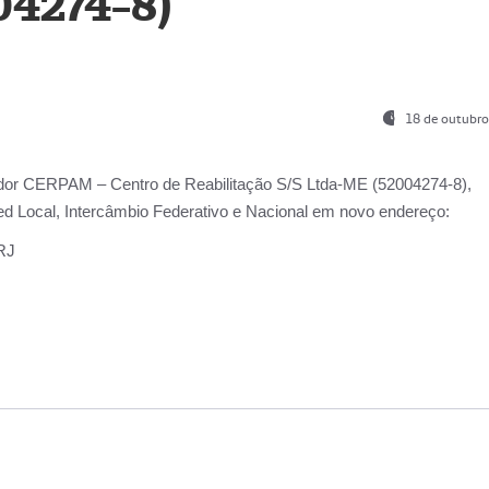
04274-8)
18 de outubro
ador
CERPAM – Centro de Reabilitação S/S Ltda-ME
(52004274-8),
d Local, Intercâmbio Federativo e Nacional
em novo endereço:
-RJ