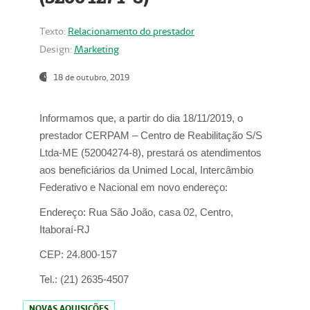
Texto:
Relacionamento do prestador
Design:
Marketing
18 de outubro, 2019
Informamos que, a partir do dia
18/11/2019
, o
prestador
CERPAM – Centro de Reabilitação S/S
Ltda-ME
(52004274-8), prestará os atendimentos
aos beneficiários da
Unimed Local, Intercâmbio
Federativo e Nacional
em novo endereço:
Endereço:
Rua São João, casa 02, Centro,
Itaboraí-RJ
CEP:
24.800-157
Tel.:
(21) 2635-4507
NOVAS AQUISIÇÕES