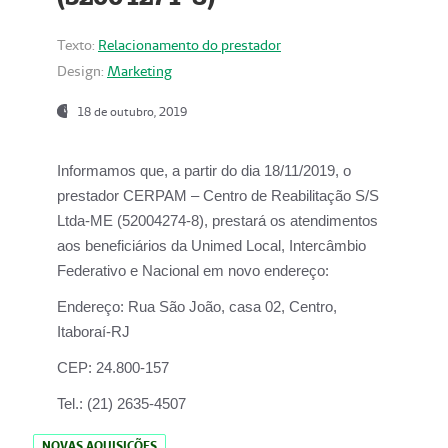
Texto:
Relacionamento do prestador
Design:
Marketing
18 de outubro, 2019
Informamos que, a partir do dia
18/11/2019
, o
prestador
CERPAM – Centro de Reabilitação S/S
Ltda-ME
(52004274-8), prestará os atendimentos
aos beneficiários da
Unimed Local, Intercâmbio
Federativo e Nacional
em novo endereço:
Endereço:
Rua São João, casa 02, Centro,
Itaboraí-RJ
CEP:
24.800-157
Tel.:
(21) 2635-4507
NOVAS AQUISIÇÕES