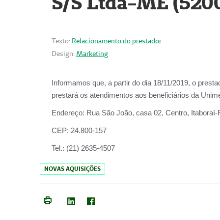
S/S Ltda-ME (520
Texto:
Relacionamento do prestador
Design:
Marketing
Informamos que, a partir do dia
18/11/2019
, o prest
prestará os atendimentos aos beneficiários da
Unime
Endereço:
Rua São João, casa 02, Centro, Itaboraí
CEP:
24.800-157
Tel.:
(21) 2635-4507
NOVAS AQUISIÇÕES