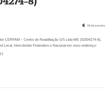
04274-8)
18 de outubro
ador
CERPAM – Centro de Reabilitação S/S Ltda-ME
(52004274-8),
d Local, Intercâmbio Federativo e Nacional
em novo endereço:
-RJ