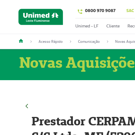
0800 970 9087
SAC
Unimed - LF
Cliente
Rec
Acesso Rápido
Comunicação
Novas Aquis
Novas Aquisiçõe
Prestador CERPAM 