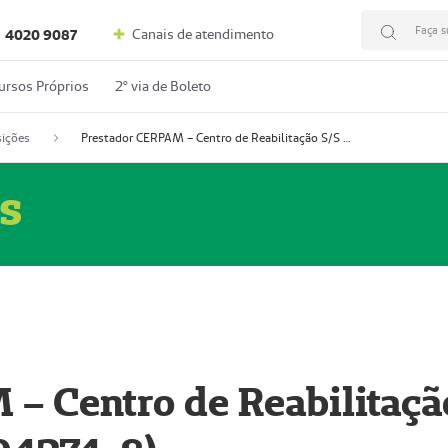
Faça s
Canais de atendimento
4020 9087
ursos Próprios
2º via de Boleto
ições
Prestador CERPAM – Centro de Reabilitação S/S Ltda-ME (52004274-8)
s
– Centro de Reabilitaçã