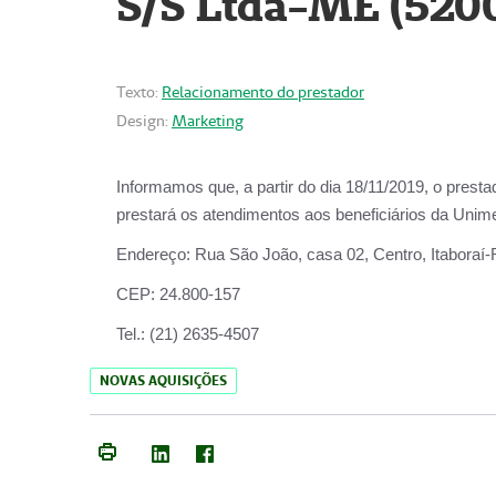
S/S Ltda-ME (520
Texto:
Relacionamento do prestador
Design:
Marketing
Informamos que, a partir do dia
18/11/2019
, o prest
prestará os atendimentos aos beneficiários da
Unime
Endereço:
Rua São João, casa 02, Centro, Itaboraí
CEP:
24.800-157
Tel.:
(21) 2635-4507
NOVAS AQUISIÇÕES