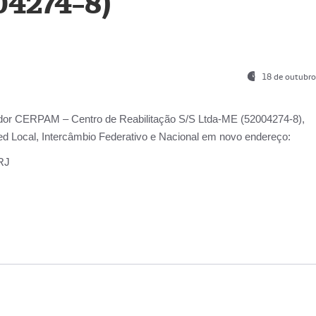
04274-8)
18 de outubro
ador
CERPAM – Centro de Reabilitação S/S Ltda-ME
(52004274-8),
d Local, Intercâmbio Federativo e Nacional
em novo endereço:
-RJ