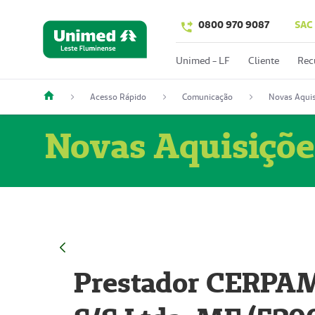
0800 970 9087
SAC
Unimed - LF
Cliente
Rec
Acesso Rápido
Comunicação
Novas Aquis
Novas Aquisiçõe
Prestador CERPAM 