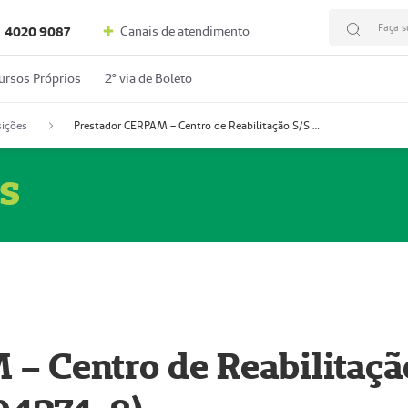
Faça s
Canais de atendimento
4020 9087
ursos Próprios
2º via de Boleto
ições
Prestador CERPAM – Centro de Reabilitação S/S Ltda-ME (52004274-8)
s
– Centro de Reabilitaçã