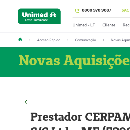
0800 970 9087
SAC
Unimed - LF
Cliente
Rec
Acesso Rápido
Comunicação
Novas Aquis
Novas Aquisiçõe
Prestador CERPAM 