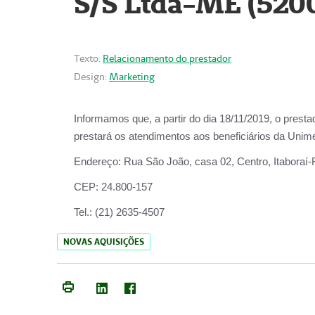
S/S Ltda-ME (520
Texto:
Relacionamento do prestador
Design:
Marketing
Informamos que, a partir do dia
18/11/2019
, o prest
prestará os atendimentos aos beneficiários da
Unime
Endereço:
Rua São João, casa 02, Centro, Itaboraí
CEP:
24.800-157
Tel.:
(21) 2635-4507
NOVAS AQUISIÇÕES