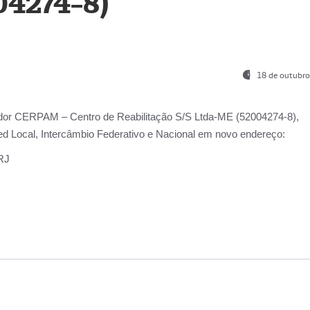
04274-8)
18 de outubro
ador
CERPAM – Centro de Reabilitação S/S Ltda-ME
(52004274-8),
d Local, Intercâmbio Federativo e Nacional
em novo endereço:
-RJ