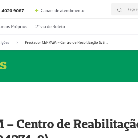
Faça s
Canais de atendimento
4020 9087
ursos Próprios
2º via de Boleto
ições
Prestador CERPAM – Centro de Reabilitação S/S Ltda-ME (52004274-8)
s
– Centro de Reabilitaçã