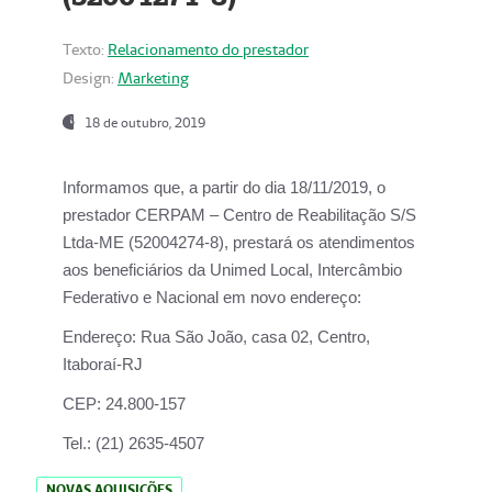
Texto:
Relacionamento do prestador
Design:
Marketing
18 de outubro, 2019
Informamos que, a partir do dia
18/11/2019
, o
prestador
CERPAM – Centro de Reabilitação S/S
Ltda-ME
(52004274-8), prestará os atendimentos
aos beneficiários da
Unimed Local, Intercâmbio
Federativo e Nacional
em novo endereço:
Endereço:
Rua São João, casa 02, Centro,
Itaboraí-RJ
CEP:
24.800-157
Tel.:
(21) 2635-4507
NOVAS AQUISIÇÕES