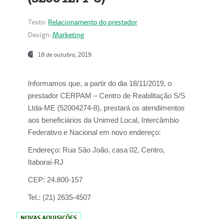
Texto:
Relacionamento do prestador
Design:
Marketing
18 de outubro, 2019
Informamos que, a partir do dia
18/11/2019
, o
prestador
CERPAM – Centro de Reabilitação S/S
Ltda-ME
(52004274-8), prestará os atendimentos
aos beneficiários da
Unimed Local, Intercâmbio
Federativo e Nacional
em novo endereço:
Endereço:
Rua São João, casa 02, Centro,
Itaboraí-RJ
CEP:
24.800-157
Tel.:
(21) 2635-4507
NOVAS AQUISIÇÕES