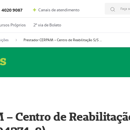
Faça s
Canais de atendimento
4020 9087
ursos Próprios
2º via de Boleto
ições
Prestador CERPAM – Centro de Reabilitação S/S Ltda-ME (52004274-8)
s
– Centro de Reabilitaçã