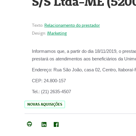
S/S Ltda-ME (520
Texto:
Relacionamento do prestador
Design:
Marketing
Informamos que, a partir do dia
18/11/2019
, o prest
prestará os atendimentos aos beneficiários da
Unime
Endereço:
Rua São João, casa 02, Centro, Itaboraí
CEP:
24.800-157
Tel.:
(21) 2635-4507
NOVAS AQUISIÇÕES