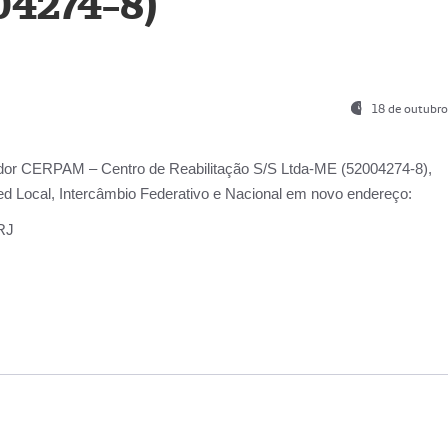
04274-8)
18 de outubro
ador
CERPAM – Centro de Reabilitação S/S Ltda-ME
(52004274-8),
d Local, Intercâmbio Federativo e Nacional
em novo endereço:
-RJ