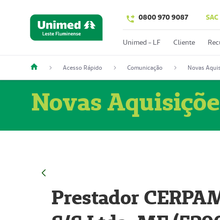
0800 970 9087
SAC
Unimed - LF
Cliente
Rec
Acesso Rápido
Comunicação
Novas Aquis
Novas Aquisiçõe
Prestador CERPAM 