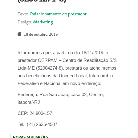
Texto:
Relacionamento do prestador
Design:
Marketing
18 de outubro, 2019
Informamos que, a partir do dia
18/11/2019
, o
prestador
CERPAM – Centro de Reabilitação S/S
Ltda-ME
(52004274-8), prestará os atendimentos
aos beneficiários da
Unimed Local, Intercâmbio
Federativo e Nacional
em novo endereço:
Endereço:
Rua São João, casa 02, Centro,
Itaboraí-RJ
CEP:
24.800-157
Tel.:
(21) 2635-4507
NOVAS AQUISIÇÕES