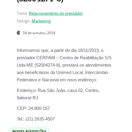
Texto:
Relacionamento do prestador
Design:
Marketing
18 de outubro, 2019
Informamos que, a partir do dia
18/11/2019
, o
prestador
CERPAM – Centro de Reabilitação S/S
Ltda-ME
(52004274-8), prestará os atendimentos
aos beneficiários da
Unimed Local, Intercâmbio
Federativo e Nacional
em novo endereço:
Endereço:
Rua São João, casa 02, Centro,
Itaboraí-RJ
CEP:
24.800-157
Tel.:
(21) 2635-4507
NOVAS AQUISIÇÕES