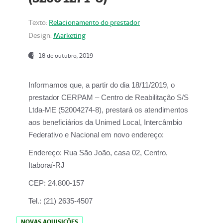
Texto:
Relacionamento do prestador
Design:
Marketing
18 de outubro, 2019
Informamos que, a partir do dia
18/11/2019
, o
prestador
CERPAM – Centro de Reabilitação S/S
Ltda-ME
(52004274-8), prestará os atendimentos
aos beneficiários da
Unimed Local, Intercâmbio
Federativo e Nacional
em novo endereço:
Endereço:
Rua São João, casa 02, Centro,
Itaboraí-RJ
CEP:
24.800-157
Tel.:
(21) 2635-4507
NOVAS AQUISIÇÕES