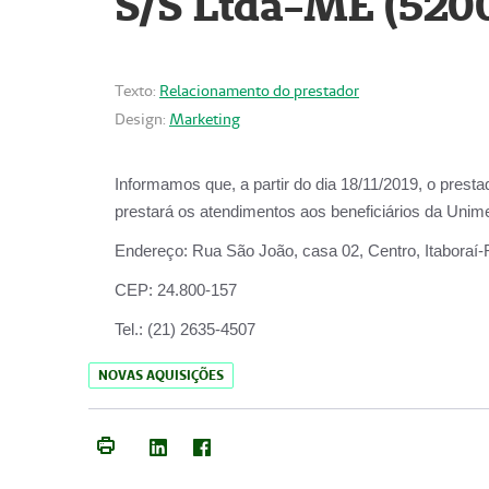
S/S Ltda-ME (520
Texto:
Relacionamento do prestador
Design:
Marketing
Informamos que, a partir do dia
18/11/2019
, o prest
prestará os atendimentos aos beneficiários da
Unime
Endereço:
Rua São João, casa 02, Centro, Itaboraí
CEP:
24.800-157
Tel.:
(21) 2635-4507
NOVAS AQUISIÇÕES