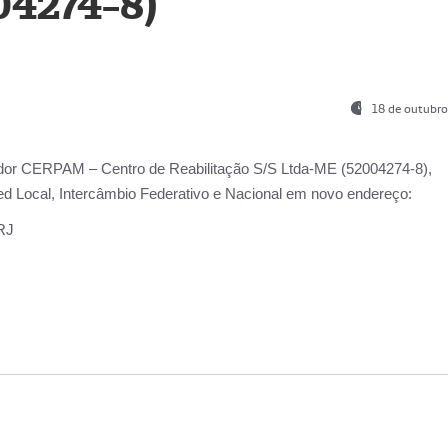
04274-8)
18 de outubro
ador
CERPAM – Centro de Reabilitação S/S Ltda-ME
(52004274-8),
d Local, Intercâmbio Federativo e Nacional
em novo endereço:
-RJ