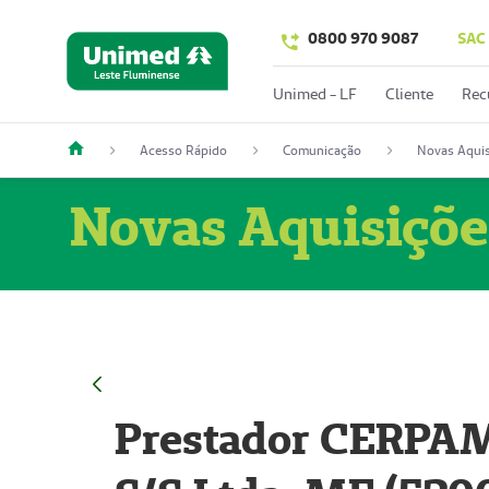
0800 970 9087
SAC
Unimed - LF
Cliente
Rec
Acesso Rápido
Comunicação
Novas Aquis
Novas Aquisiçõe
Prestador CERPAM 