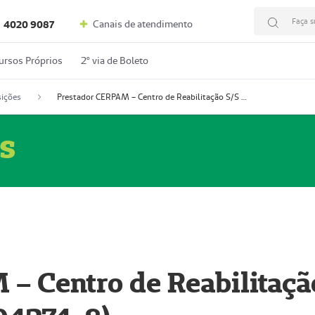
Faça s
Canais de atendimento
4020 9087
ursos Próprios
2º via de Boleto
ições
Prestador CERPAM – Centro de Reabilitação S/S Ltda-ME (52004274-8)
s
– Centro de Reabilitaçã