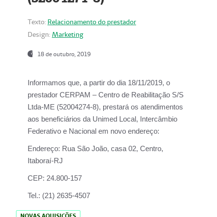
Texto:
Relacionamento do prestador
Design:
Marketing
18 de outubro, 2019
Informamos que, a partir do dia
18/11/2019
, o
prestador
CERPAM – Centro de Reabilitação S/S
Ltda-ME
(52004274-8), prestará os atendimentos
aos beneficiários da
Unimed Local, Intercâmbio
Federativo e Nacional
em novo endereço:
Endereço:
Rua São João, casa 02, Centro,
Itaboraí-RJ
CEP:
24.800-157
Tel.:
(21) 2635-4507
NOVAS AQUISIÇÕES