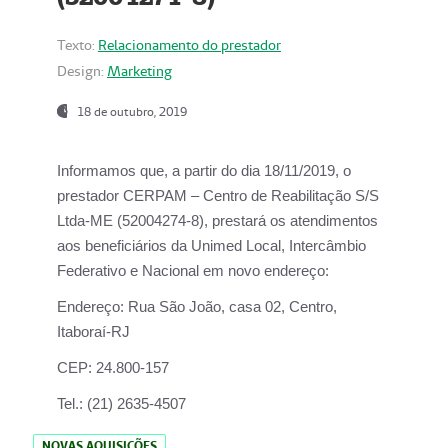
Texto:
Relacionamento do prestador
Design:
Marketing
18 de outubro, 2019
Informamos que, a partir do dia
18/11/2019
, o
prestador
CERPAM – Centro de Reabilitação S/S
Ltda-ME
(52004274-8), prestará os atendimentos
aos beneficiários da
Unimed Local, Intercâmbio
Federativo e Nacional
em novo endereço:
Endereço:
Rua São João, casa 02, Centro,
Itaboraí-RJ
CEP:
24.800-157
Tel.:
(21) 2635-4507
NOVAS AQUISIÇÕES