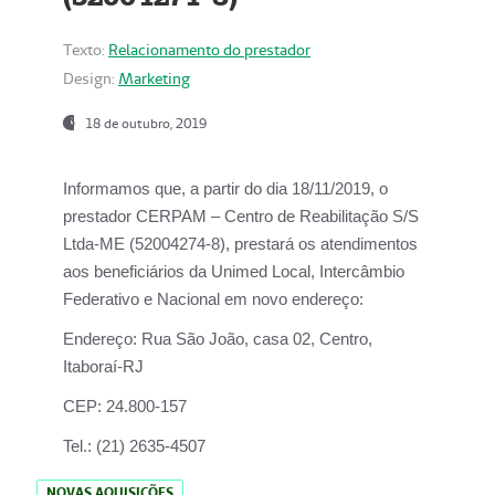
Texto:
Relacionamento do prestador
Design:
Marketing
18 de outubro, 2019
Informamos que, a partir do dia
18/11/2019
, o
prestador
CERPAM – Centro de Reabilitação S/S
Ltda-ME
(52004274-8), prestará os atendimentos
aos beneficiários da
Unimed Local, Intercâmbio
Federativo e Nacional
em novo endereço:
Endereço:
Rua São João, casa 02, Centro,
Itaboraí-RJ
CEP:
24.800-157
Tel.:
(21) 2635-4507
NOVAS AQUISIÇÕES