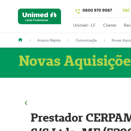
0800 970 9087
SAC
Unimed - LF
Cliente
Rec
Acesso Rápido
Comunicação
Novas Aquis
Novas Aquisiçõe
Prestador CERPAM 