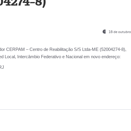
04274-8)
18 de outubro
ador
CERPAM – Centro de Reabilitação S/S Ltda-ME
(52004274-8),
d Local, Intercâmbio Federativo e Nacional
em novo endereço:
-RJ