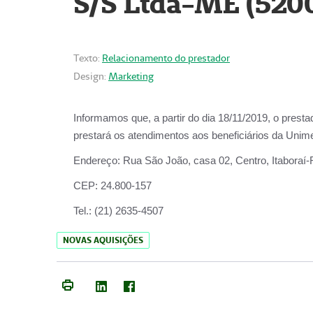
S/S Ltda-ME (520
Texto:
Relacionamento do prestador
Design:
Marketing
Informamos que, a partir do dia
18/11/2019
, o prest
prestará os atendimentos aos beneficiários da
Unime
Endereço:
Rua São João, casa 02, Centro, Itaboraí
CEP:
24.800-157
Tel.:
(21) 2635-4507
NOVAS AQUISIÇÕES