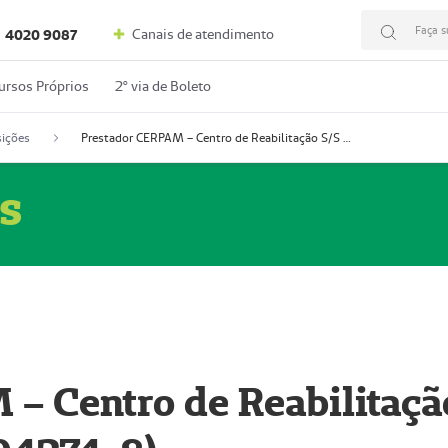
Faça s
Canais de atendimento
4020 9087
ursos Próprios
2º via de Boleto
ições
Prestador CERPAM – Centro de Reabilitação S/S Ltda-ME (52004274-8)
s
– Centro de Reabilitaçã