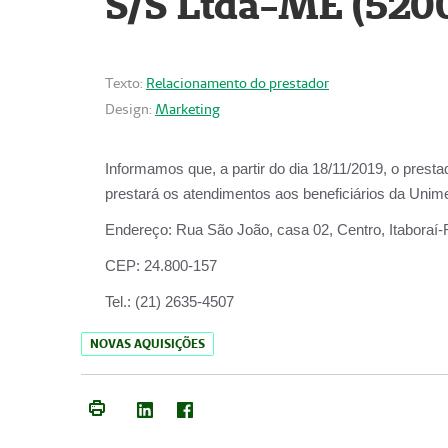
S/S Ltda-ME (520
Texto:
Relacionamento do prestador
Design:
Marketing
Informamos que, a partir do dia
18/11/2019
, o prest
prestará os atendimentos aos beneficiários da
Unime
Endereço:
Rua São João, casa 02, Centro, Itaboraí
CEP:
24.800-157
Tel.:
(21) 2635-4507
NOVAS AQUISIÇÕES