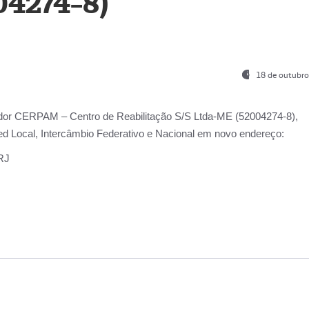
04274-8)
18 de outubro
ador
CERPAM – Centro de Reabilitação S/S Ltda-ME
(52004274-8),
d Local, Intercâmbio Federativo e Nacional
em novo endereço:
-RJ