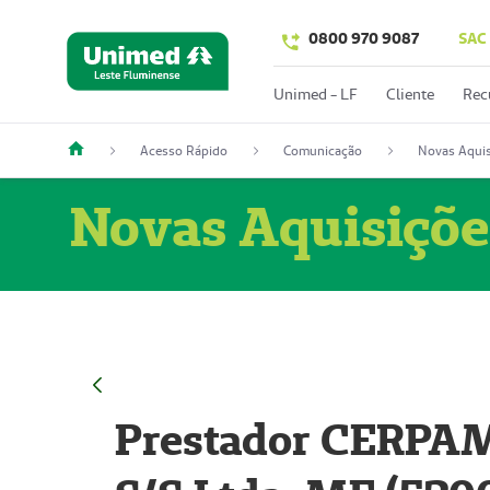
0800 970 9087
SAC
Unimed - LF
Cliente
Rec
Acesso Rápido
Comunicação
Novas Aquis
Novas Aquisiçõe
Prestador CERPAM 