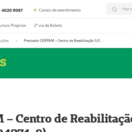
Faça s
Canais de atendimento
4020 9087
ursos Próprios
2º via de Boleto
ições
Prestador CERPAM – Centro de Reabilitação S/S Ltda-ME (52004274-8)
s
– Centro de Reabilitaçã