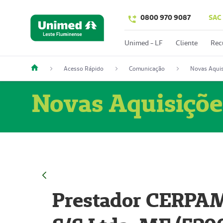
0800 970 9087
SAC
Unimed - LF
Cliente
Rec
Acesso Rápido
Comunicação
Novas Aquis
Novas Aquisiçõe
Prestador CERPAM 