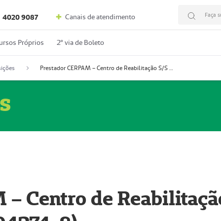
Faça s
Canais de atendimento
4020 9087
ursos Próprios
2º via de Boleto
ições
Prestador CERPAM – Centro de Reabilitação S/S Ltda-ME (52004274-8)
s
– Centro de Reabilitaçã