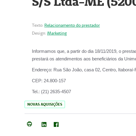
S/S Ltda-ME (520
Texto:
Relacionamento do prestador
Design:
Marketing
Informamos que, a partir do dia
18/11/2019
, o prest
prestará os atendimentos aos beneficiários da
Unime
Endereço:
Rua São João, casa 02, Centro, Itaboraí
CEP:
24.800-157
Tel.:
(21) 2635-4507
NOVAS AQUISIÇÕES