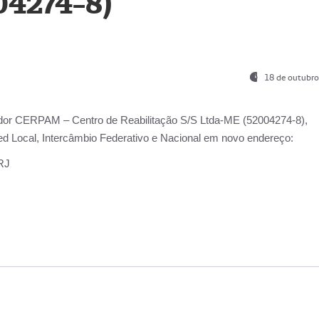
04274-8)
18 de outubro
ador
CERPAM – Centro de Reabilitação S/S Ltda-ME
(52004274-8),
d Local, Intercâmbio Federativo e Nacional
em novo endereço:
-RJ