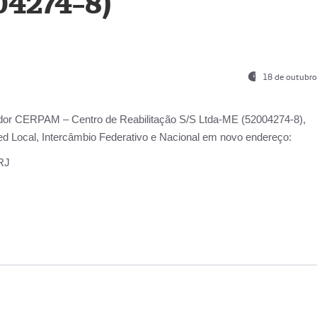
04274-8)
18 de outubro
ador
CERPAM – Centro de Reabilitação S/S Ltda-ME
(52004274-8),
d Local, Intercâmbio Federativo e Nacional
em novo endereço:
-RJ