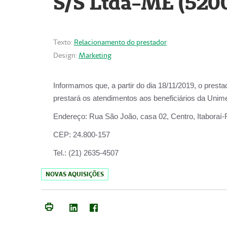
S/S Ltda-ME (520
Texto:
Relacionamento do prestador
Design:
Marketing
Informamos que, a partir do dia
18/11/2019
, o prest
prestará os atendimentos aos beneficiários da
Unime
Endereço:
Rua São João, casa 02, Centro, Itaboraí
CEP:
24.800-157
Tel.:
(21) 2635-4507
NOVAS AQUISIÇÕES