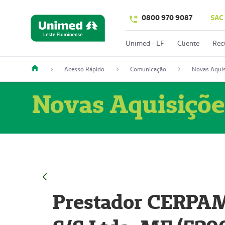
0800 970 9087
SAC
Unimed - LF
Cliente
Rec
Acesso Rápido
Comunicação
Novas Aquis
Novas Aquisiçõe
Prestador CERPAM 