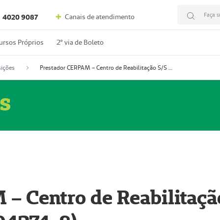
Faça s
Canais de atendimento
4020 9087
ursos Próprios
2º via de Boleto
ições
Prestador CERPAM – Centro de Reabilitação S/S Ltda-ME (52004274-8)
s
– Centro de Reabilitaçã