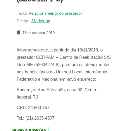
Texto:
Relacionamento do prestador
Design:
Marketing
18 de outubro, 2019
Informamos que, a partir do dia
18/11/2019
, o
prestador
CERPAM – Centro de Reabilitação S/S
Ltda-ME
(52004274-8), prestará os atendimentos
aos beneficiários da
Unimed Local, Intercâmbio
Federativo e Nacional
em novo endereço:
Endereço:
Rua São João, casa 02, Centro,
Itaboraí-RJ
CEP:
24.800-157
Tel.:
(21) 2635-4507
NOVAS AQUISIÇÕES