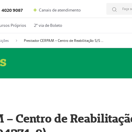
Faça s
Canais de atendimento
4020 9087
ursos Próprios
2º via de Boleto
ições
Prestador CERPAM – Centro de Reabilitação S/S Ltda-ME (52004274-8)
s
– Centro de Reabilitaçã