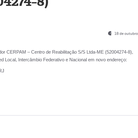
04274-8)
18 de outubro
ador
CERPAM – Centro de Reabilitação S/S Ltda-ME
(52004274-8),
d Local, Intercâmbio Federativo e Nacional
em novo endereço:
-RJ