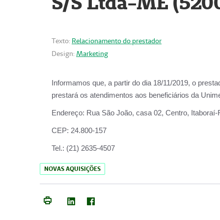
S/S Ltda-ME (520
Texto:
Relacionamento do prestador
Design:
Marketing
Informamos que, a partir do dia
18/11/2019
, o prest
prestará os atendimentos aos beneficiários da
Unime
Endereço:
Rua São João, casa 02, Centro, Itaboraí
CEP:
24.800-157
Tel.:
(21) 2635-4507
NOVAS AQUISIÇÕES