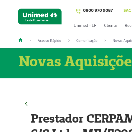
0800 970 9087
SAC
Unimed - LF
Cliente
Rec
Acesso Rápido
Comunicação
Novas Aquis
Novas Aquisiçõe
Prestador CERPAM 