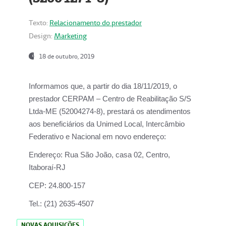
Texto:
Relacionamento do prestador
Design:
Marketing
18 de outubro, 2019
Informamos que, a partir do dia
18/11/2019
, o
prestador
CERPAM – Centro de Reabilitação S/S
Ltda-ME
(52004274-8), prestará os atendimentos
aos beneficiários da
Unimed Local, Intercâmbio
Federativo e Nacional
em novo endereço:
Endereço:
Rua São João, casa 02, Centro,
Itaboraí-RJ
CEP:
24.800-157
Tel.:
(21) 2635-4507
NOVAS AQUISIÇÕES