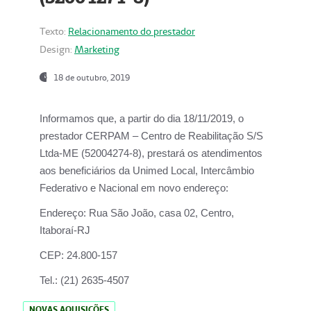
Texto:
Relacionamento do prestador
Design:
Marketing
18 de outubro, 2019
Informamos que, a partir do dia
18/11/2019
, o
prestador
CERPAM – Centro de Reabilitação S/S
Ltda-ME
(52004274-8), prestará os atendimentos
aos beneficiários da
Unimed Local, Intercâmbio
Federativo e Nacional
em novo endereço:
Endereço:
Rua São João, casa 02, Centro,
Itaboraí-RJ
CEP:
24.800-157
Tel.:
(21) 2635-4507
NOVAS AQUISIÇÕES