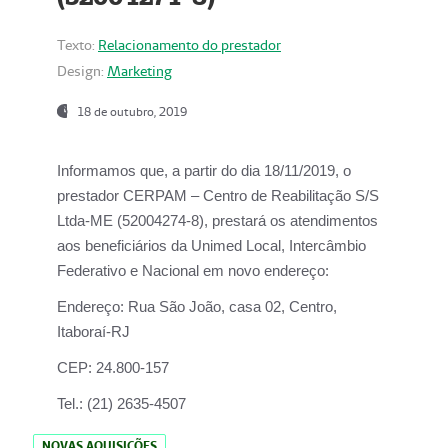
Texto:
Relacionamento do prestador
Design:
Marketing
18 de outubro, 2019
Informamos que, a partir do dia
18/11/2019
, o
prestador
CERPAM – Centro de Reabilitação S/S
Ltda-ME
(52004274-8), prestará os atendimentos
aos beneficiários da
Unimed Local, Intercâmbio
Federativo e Nacional
em novo endereço:
Endereço:
Rua São João, casa 02, Centro,
Itaboraí-RJ
CEP:
24.800-157
Tel.:
(21) 2635-4507
NOVAS AQUISIÇÕES