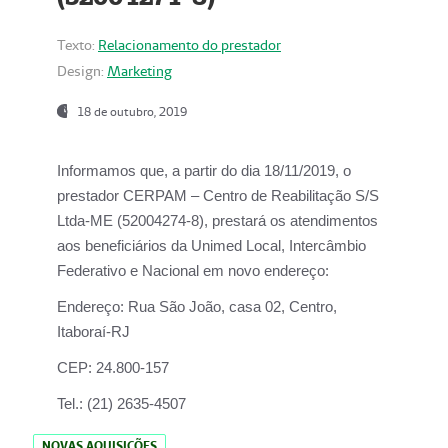
Texto:
Relacionamento do prestador
Design:
Marketing
18 de outubro, 2019
Informamos que, a partir do dia
18/11/2019
, o
prestador
CERPAM – Centro de Reabilitação S/S
Ltda-ME
(52004274-8), prestará os atendimentos
aos beneficiários da
Unimed Local, Intercâmbio
Federativo e Nacional
em novo endereço:
Endereço:
Rua São João, casa 02, Centro,
Itaboraí-RJ
CEP:
24.800-157
Tel.:
(21) 2635-4507
NOVAS AQUISIÇÕES