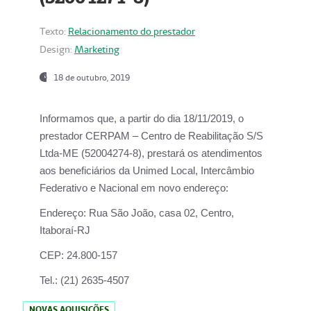
Texto:
Relacionamento do prestador
Design:
Marketing
18 de outubro, 2019
Informamos que, a partir do dia
18/11/2019
, o
prestador
CERPAM – Centro de Reabilitação S/S
Ltda-ME
(52004274-8), prestará os atendimentos
aos beneficiários da
Unimed Local, Intercâmbio
Federativo e Nacional
em novo endereço:
Endereço:
Rua São João, casa 02, Centro,
Itaboraí-RJ
CEP:
24.800-157
Tel.:
(21) 2635-4507
NOVAS AQUISIÇÕES