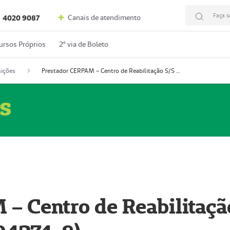
Faça s
Canais de atendimento
4020 9087
ursos Próprios
2º via de Boleto
ições
Prestador CERPAM – Centro de Reabilitação S/S Ltda-ME (52004274-8)
s
– Centro de Reabilitaçã