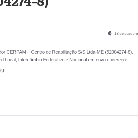
04274-8)
18 de outubro
ador
CERPAM – Centro de Reabilitação S/S Ltda-ME
(52004274-8),
d Local, Intercâmbio Federativo e Nacional
em novo endereço:
-RJ