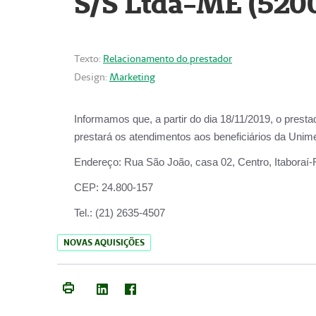
S/S Ltda-ME (520
Texto:
Relacionamento do prestador
Design:
Marketing
Informamos que, a partir do dia
18/11/2019
, o prest
prestará os atendimentos aos beneficiários da
Unime
Endereço:
Rua São João, casa 02, Centro, Itaboraí
CEP:
24.800-157
Tel.:
(21) 2635-4507
NOVAS AQUISIÇÕES