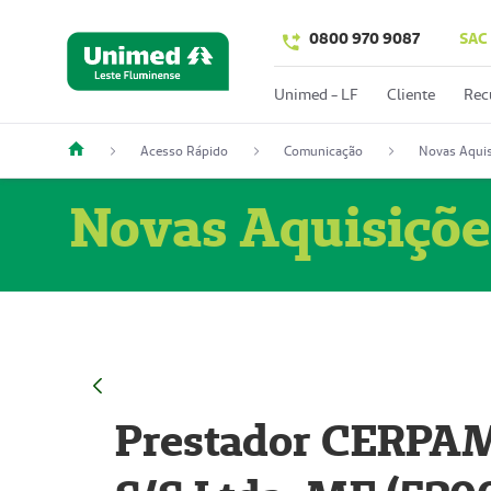
0800 970 9087
SAC
Unimed - LF
Cliente
Rec
Acesso Rápido
Comunicação
Novas Aquis
Novas Aquisiçõe
Prestador CERPAM 