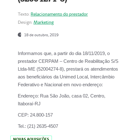
Texto:
Relacionamento do prestador
Design:
Marketing
18 de outubro, 2019
Informamos que, a partir do dia
18/11/2019
, o
prestador
CERPAM – Centro de Reabilitação S/S
Ltda-ME
(52004274-8), prestará os atendimentos
aos beneficiários da
Unimed Local, Intercâmbio
Federativo e Nacional
em novo endereço:
Endereço:
Rua São João, casa 02, Centro,
Itaboraí-RJ
CEP:
24.800-157
Tel.:
(21) 2635-4507
NOVAS AQUISIÇÕES