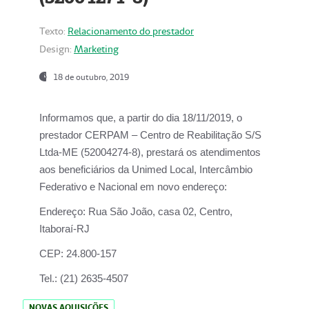
Texto:
Relacionamento do prestador
Design:
Marketing
18 de outubro, 2019
Informamos que, a partir do dia
18/11/2019
, o
prestador
CERPAM – Centro de Reabilitação S/S
Ltda-ME
(52004274-8), prestará os atendimentos
aos beneficiários da
Unimed Local, Intercâmbio
Federativo e Nacional
em novo endereço:
Endereço:
Rua São João, casa 02, Centro,
Itaboraí-RJ
CEP:
24.800-157
Tel.:
(21) 2635-4507
NOVAS AQUISIÇÕES