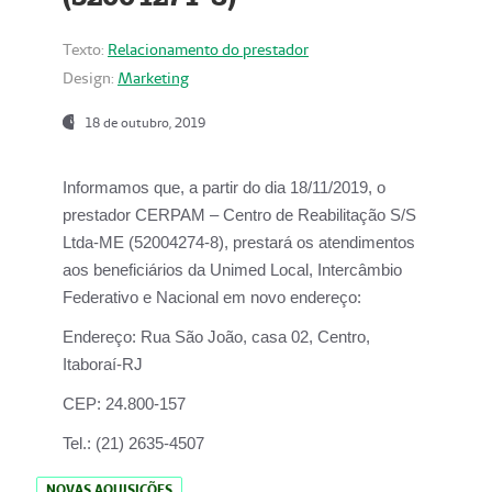
Texto:
Relacionamento do prestador
Design:
Marketing
18 de outubro, 2019
Informamos que, a partir do dia
18/11/2019
, o
prestador
CERPAM – Centro de Reabilitação S/S
Ltda-ME
(52004274-8), prestará os atendimentos
aos beneficiários da
Unimed Local, Intercâmbio
Federativo e Nacional
em novo endereço:
Endereço:
Rua São João, casa 02, Centro,
Itaboraí-RJ
CEP:
24.800-157
Tel.:
(21) 2635-4507
NOVAS AQUISIÇÕES