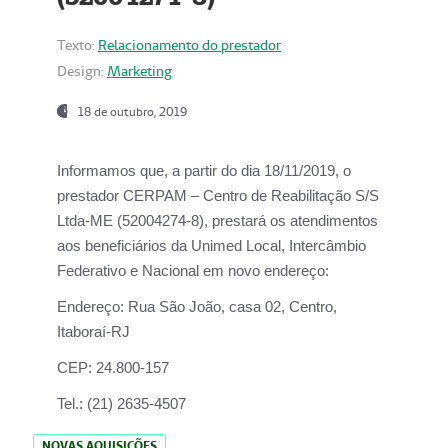
Texto:
Relacionamento do prestador
Design:
Marketing
18 de outubro, 2019
Informamos que, a partir do dia
18/11/2019
, o
prestador
CERPAM – Centro de Reabilitação S/S
Ltda-ME
(52004274-8), prestará os atendimentos
aos beneficiários da
Unimed Local, Intercâmbio
Federativo e Nacional
em novo endereço:
Endereço:
Rua São João, casa 02, Centro,
Itaboraí-RJ
CEP:
24.800-157
Tel.:
(21) 2635-4507
NOVAS AQUISIÇÕES