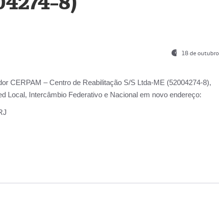
04274-8)
18 de outubro
ador
CERPAM – Centro de Reabilitação S/S Ltda-ME
(52004274-8),
d Local, Intercâmbio Federativo e Nacional
em novo endereço:
-RJ