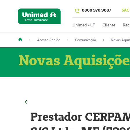
0800 970 9087
SAC
Unimed - LF
Cliente
Rec
Acesso Rápido
Comunicação
Novas Aquis
Novas Aquisiçõe
Prestador CERPAM 