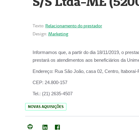
S/S Ltda-ME (520
Texto:
Relacionamento do prestador
Design:
Marketing
Informamos que, a partir do dia
18/11/2019
, o prest
prestará os atendimentos aos beneficiários da
Unime
Endereço:
Rua São João, casa 02, Centro, Itaboraí
CEP:
24.800-157
Tel.:
(21) 2635-4507
NOVAS AQUISIÇÕES