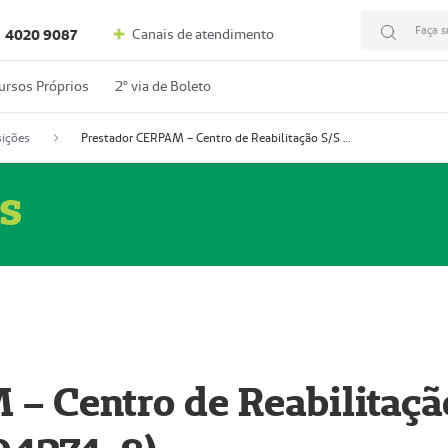
Faça s
Canais de atendimento
4020 9087
ursos Próprios
2º via de Boleto
ições
Prestador CERPAM – Centro de Reabilitação S/S Ltda-ME (52004274-8)
s
– Centro de Reabilitaçã