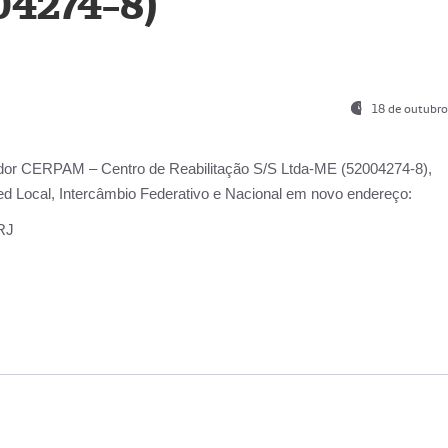
04274-8)
18 de outubro
ador
CERPAM – Centro de Reabilitação S/S Ltda-ME
(52004274-8),
d Local, Intercâmbio Federativo e Nacional
em novo endereço:
-RJ