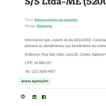
S/S Ltda-ME (520
Texto:
Relacionamento do prestador
Design:
Marketing
Informamos que, a partir do dia
18/11/2019
, o prest
prestará os atendimentos aos beneficiários da
Unime
Endereço:
Rua São João, casa 02, Centro, Itaboraí
CEP:
24.800-157
Tel.:
(21) 2635-4507
NOVAS AQUISIÇÕES