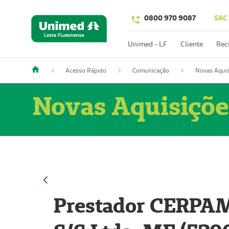
0800 970 9087
SAC
Unimed - LF
Cliente
Rec
Acesso Rápido
Comunicação
Novas Aquis
Novas Aquisiçõe
Prestador CERPAM 