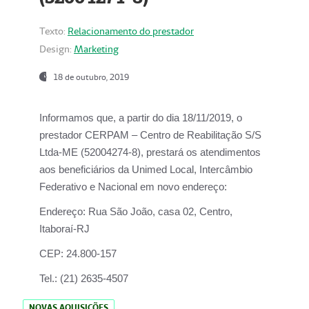
Texto:
Relacionamento do prestador
Design:
Marketing
18 de outubro, 2019
Informamos que, a partir do dia
18/11/2019
, o
prestador
CERPAM – Centro de Reabilitação S/S
Ltda-ME
(52004274-8), prestará os atendimentos
aos beneficiários da
Unimed Local, Intercâmbio
Federativo e Nacional
em novo endereço:
Endereço:
Rua São João, casa 02, Centro,
Itaboraí-RJ
CEP:
24.800-157
Tel.:
(21) 2635-4507
NOVAS AQUISIÇÕES