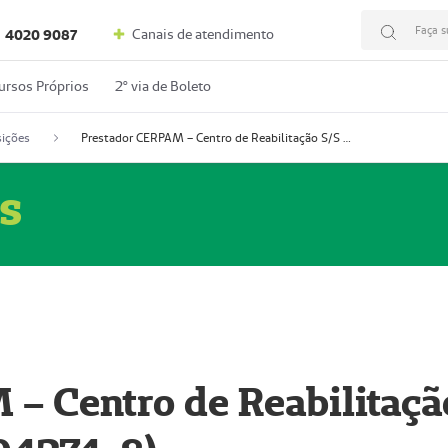
Faça s
Canais de atendimento
4020 9087
ursos Próprios
2º via de Boleto
ições
Prestador CERPAM – Centro de Reabilitação S/S Ltda-ME (52004274-8)
s
– Centro de Reabilitaçã