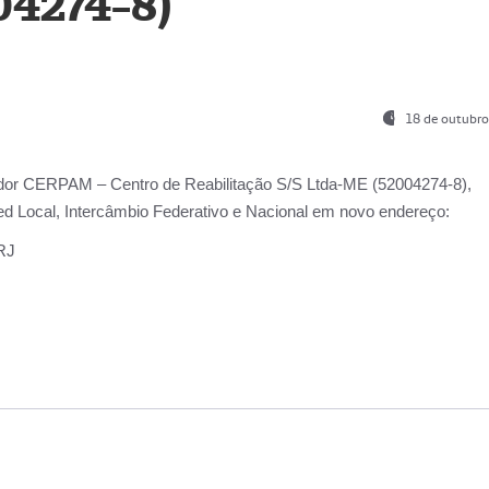
04274-8)
18 de outubro
ador
CERPAM – Centro de Reabilitação S/S Ltda-ME
(52004274-8),
d Local, Intercâmbio Federativo e Nacional
em novo endereço:
-RJ