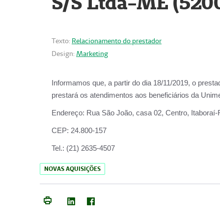
S/S Ltda-ME (520
Texto:
Relacionamento do prestador
Design:
Marketing
Informamos que, a partir do dia
18/11/2019
, o prest
prestará os atendimentos aos beneficiários da
Unime
Endereço:
Rua São João, casa 02, Centro, Itaboraí
CEP:
24.800-157
Tel.:
(21) 2635-4507
NOVAS AQUISIÇÕES