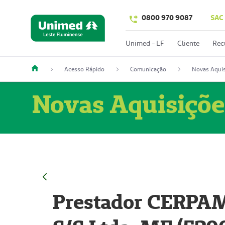
0800 970 9087
SAC
Unimed - LF
Cliente
Rec
Acesso Rápido
Comunicação
Novas Aquis
Novas Aquisiçõe
Prestador CERPAM 