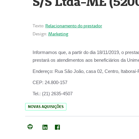
S/S Ltda-ME (520
Texto:
Relacionamento do prestador
Design:
Marketing
Informamos que, a partir do dia
18/11/2019
, o prest
prestará os atendimentos aos beneficiários da
Unime
Endereço:
Rua São João, casa 02, Centro, Itaboraí
CEP:
24.800-157
Tel.:
(21) 2635-4507
NOVAS AQUISIÇÕES