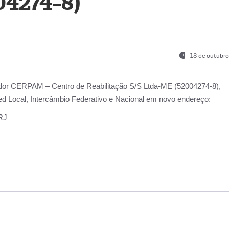
04274-8)
18 de outubro
ador
CERPAM – Centro de Reabilitação S/S Ltda-ME
(52004274-8),
d Local, Intercâmbio Federativo e Nacional
em novo endereço:
-RJ