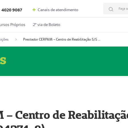
Faça s
Canais de atendimento
4020 9087
ursos Próprios
2º via de Boleto
ições
Prestador CERPAM – Centro de Reabilitação S/S Ltda-ME (52004274-8)
s
– Centro de Reabilitaçã