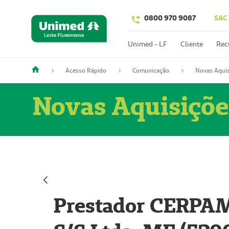
0800 970 9087
SAC
Unimed - LF
Cliente
Rec
Acesso Rápido
Comunicação
Novas Aquis
Novas Aquisiçõe
Prestador CERPAM 